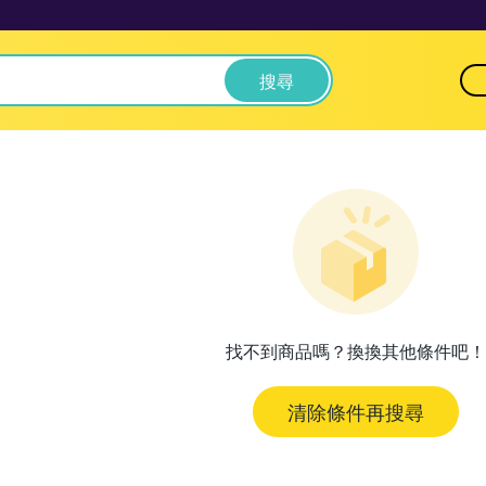
搜尋
找不到商品嗎？換換其他條件吧！
清除條件再搜尋