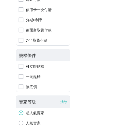
信用卡一次付清
分期0利率
萊爾富取貨付款
7-11取貨付款
競標條件
可立即結標
一元起標
無底價
賣家等級
清除
超人氣賣家
人氣賣家