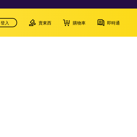
登入
賣東西
購物車
即時通