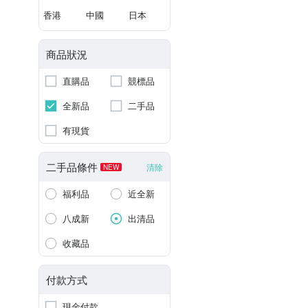
香港
中國
日本
商品狀況
直購品
競標品
全新品
二手品
有現貨
二手品條件
清除
NEW
福利品
近全新
八成新
出清品
收藏品
付款方式
現金付款