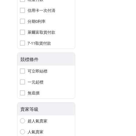
信用卡一次付清
分期0利率
萊爾富取貨付款
7-11取貨付款
競標條件
可立即結標
一元起標
無底價
賣家等級
超人氣賣家
人氣賣家