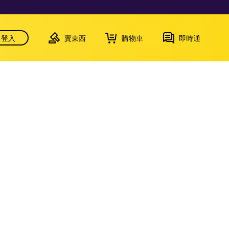
登入
賣東西
購物車
即時通