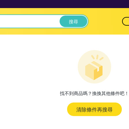
搜尋
找不到商品嗎？換換其他條件吧！
清除條件再搜尋