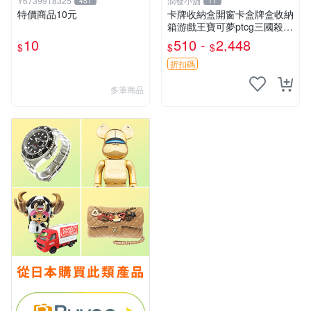
Y6739918325
潤發小舖
451
11
特價商品10元
卡牌收納盒開窗卡盒牌盒收納
箱游戲王寶可夢ptcg三國殺海
賊王dtcg
10
510 -
2,448
$
$
$
折扣碼
多筆商品