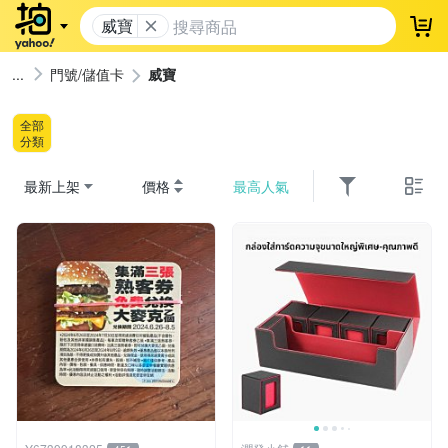
威寶
登
門號/儲值卡
威寶
全部
分類
最新上架
價格
最高人氣