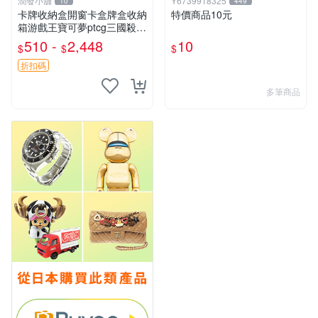
潤發小舖
Y6739918325
10
449
卡牌收納盒開窗卡盒牌盒收納
特價商品10元
箱游戲王寶可夢ptcg三國殺海
賊王dtcg
510 -
2,448
10
$
$
$
折扣碼
多筆商品