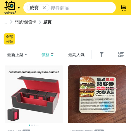
威寶
登
門號/儲值卡
威寶
全部
分類
最新上架
價格
最高人氣