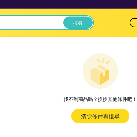
搜尋
找不到商品嗎？換換其他條件吧！
清除條件再搜尋