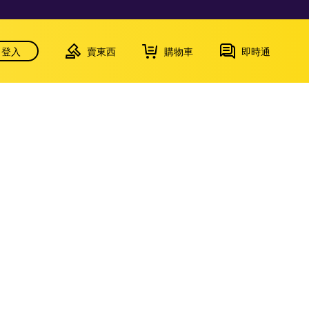
登入
賣東西
購物車
即時通