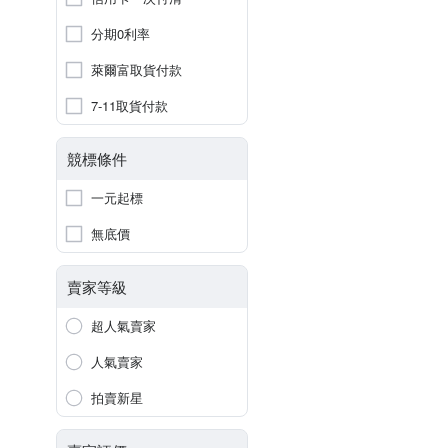
分期0利率
萊爾富取貨付款
7-11取貨付款
競標條件
一元起標
無底價
賣家等級
超人氣賣家
人氣賣家
拍賣新星