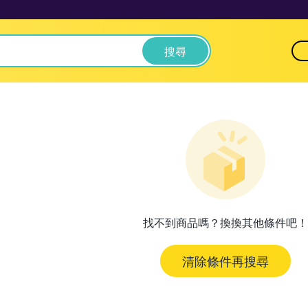
搜尋
找不到商品嗎？換換其他條件吧！
清除條件再搜尋