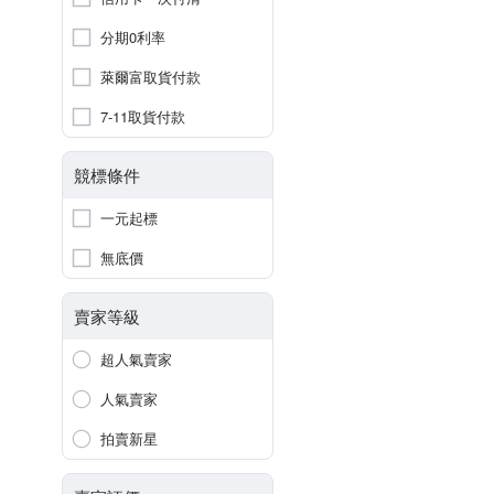
分期0利率
萊爾富取貨付款
7-11取貨付款
競標條件
一元起標
無底價
賣家等級
超人氣賣家
人氣賣家
拍賣新星