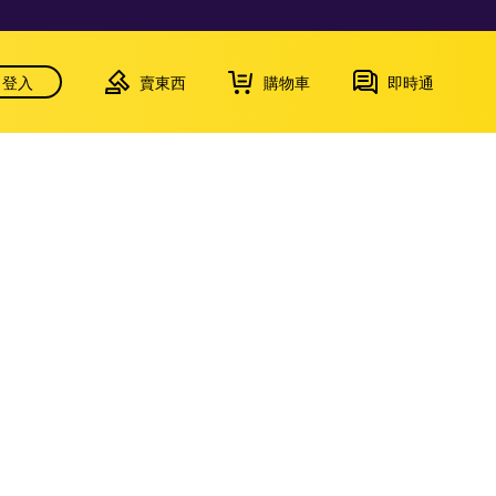
登入
賣東西
購物車
即時通