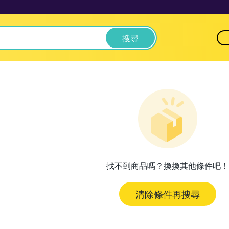
搜尋
找不到商品嗎？換換其他條件吧！
清除條件再搜尋