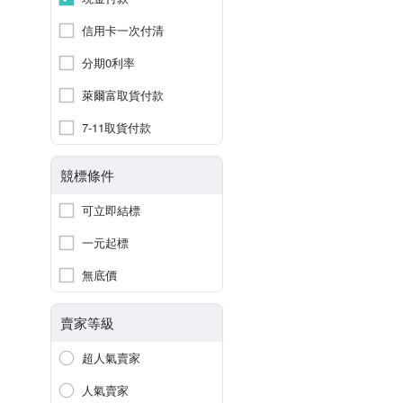
信用卡一次付清
分期0利率
萊爾富取貨付款
7-11取貨付款
競標條件
可立即結標
一元起標
無底價
賣家等級
超人氣賣家
人氣賣家