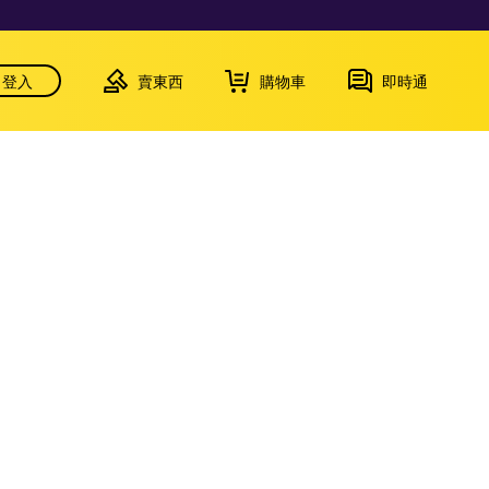
登入
賣東西
購物車
即時通