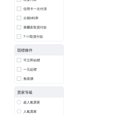
信用卡一次付清
分期0利率
萊爾富取貨付款
7-11取貨付款
競標條件
可立即結標
一元起標
無底價
賣家等級
超人氣賣家
人氣賣家