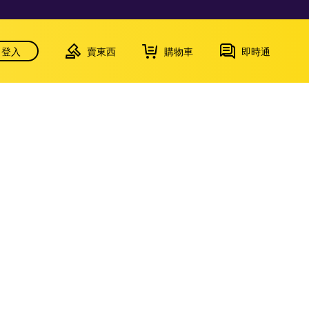
登入
賣東西
購物車
即時通