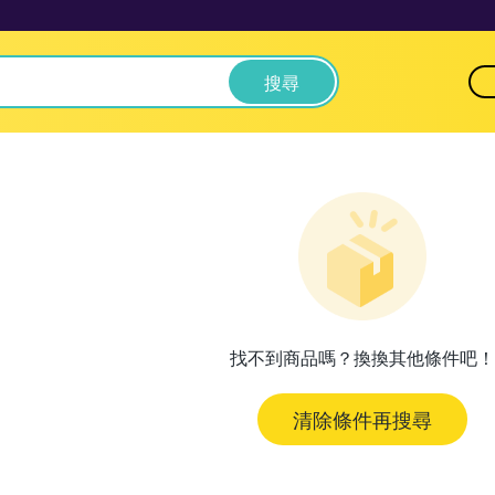
搜尋
找不到商品嗎？換換其他條件吧！
清除條件再搜尋