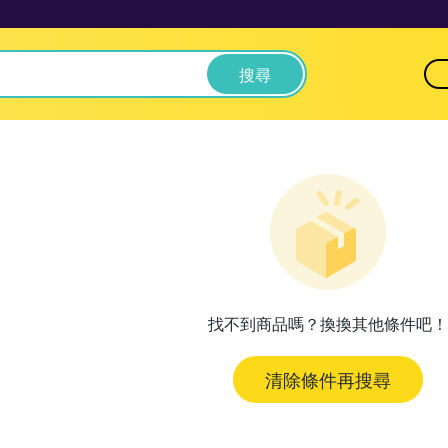
搜尋
找不到商品嗎？換換其他條件吧！
清除條件再搜尋