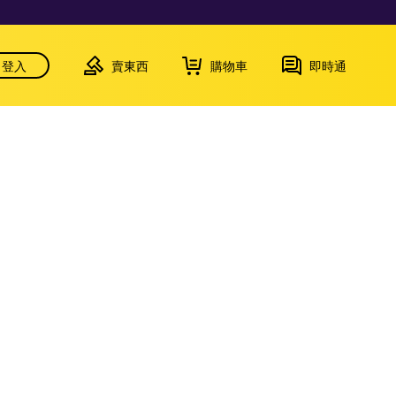
登入
賣東西
購物車
即時通