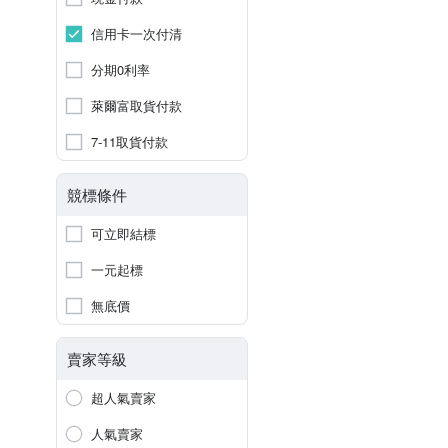
信用卡一次付清
分期0利率
萊爾富取貨付款
7-11取貨付款
競標條件
可立即結標
一元起標
無底價
賣家等級
超人氣賣家
人氣賣家