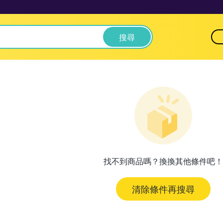
搜尋
找不到商品嗎？換換其他條件吧！
清除條件再搜尋