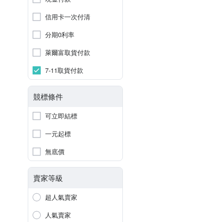
信用卡一次付清
分期0利率
萊爾富取貨付款
7-11取貨付款
競標條件
可立即結標
一元起標
無底價
賣家等級
超人氣賣家
人氣賣家