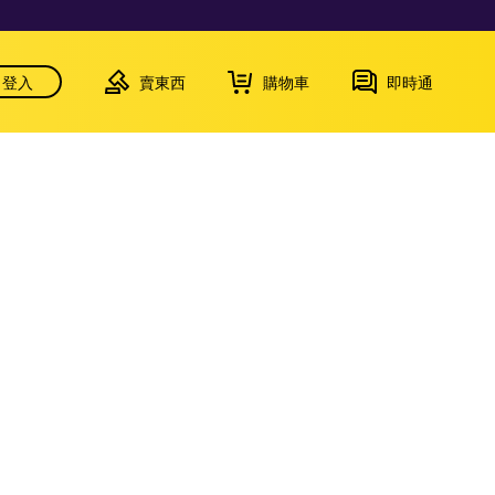
登入
賣東西
購物車
即時通