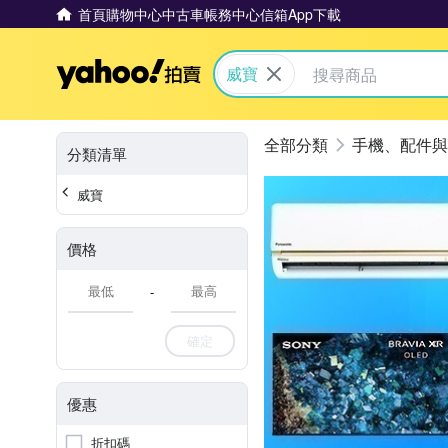
首頁
購物中心
中古車
帳務中心
信箱
App下載
Yahoo拍賣
威寶
手機、配件與
分類清單
威寶
價格
-
確定
優惠
折扣碼