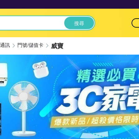
搜尋
威寶
通訊
門號/儲值卡