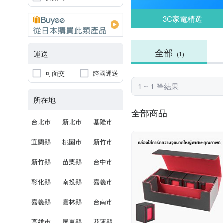
3C家電精選
全部
運送
(1)
可面交
跨國運送
1 ~ 1 筆結果
所在地
全部商品
台北市
新北市
基隆市
宜蘭縣
桃園市
新竹市
新竹縣
苗栗縣
台中市
彰化縣
南投縣
嘉義市
嘉義縣
雲林縣
台南市
高雄市
屏東縣
花蓮縣