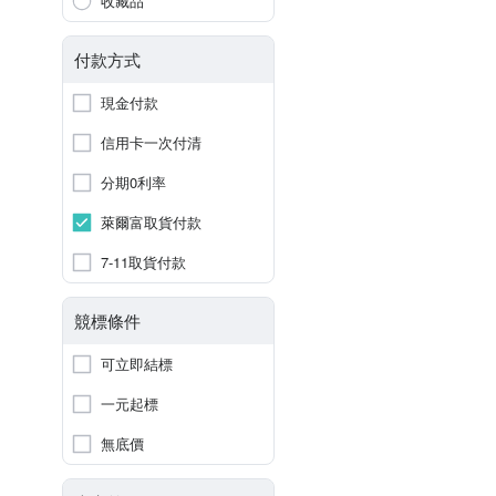
收藏品
付款方式
現金付款
信用卡一次付清
分期0利率
萊爾富取貨付款
7-11取貨付款
競標條件
可立即結標
一元起標
無底價