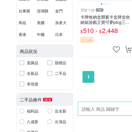
潤發小舖
台東縣
澎湖縣
金門
10
卡牌收納盒開窗卡盒牌盒收
納箱游戲王寶可夢ptcg三國
馬祖
美國
加拿大
殺海賊王dtcg
510 -
2,448
$
$
香港
中國
日本
折扣碼
商品狀況
直購品
競標品
全新品
二手品
1
有現貨
二手品條件
NEW
福利品
近全新
八成新
出清品