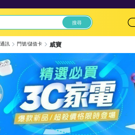
搜尋
威寶
通訊
門號/儲值卡