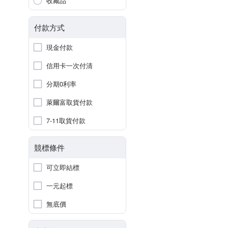
收藏品
付款方式
現金付款
信用卡一次付清
分期0利率
萊爾富取貨付款
7-11取貨付款
競標條件
可立即結標
一元起標
無底價