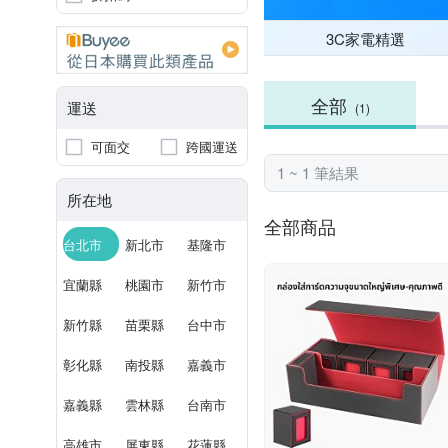
3C家電精選
全部
運送
(1)
可面交
跨國運送
1 ~ 1 筆結果
所在地
全部商品
台北市
新北市
基隆市
宜蘭縣
桃園市
新竹市
新竹縣
苗栗縣
台中市
彰化縣
南投縣
嘉義市
嘉義縣
雲林縣
台南市
高雄市
屏東縣
花蓮縣