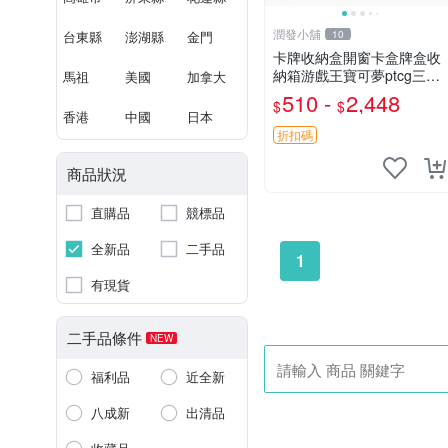
潤發小舖
台東縣
澎湖縣
金門
10
卡牌收納盒開窗卡盒牌盒收
納箱游戲王寶可夢ptcg三國
馬祖
美國
加拿大
殺海賊王dtcg
510 -
2,448
$
$
香港
中國
日本
折扣碼
商品狀況
直購品
競標品
全新品
二手品
1
有現貨
二手品條件
NEW
福利品
近全新
八成新
出清品