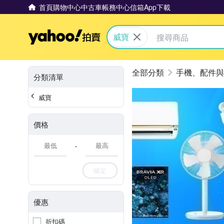
首頁
購物中心
中古車
帳務中心
信箱
App下載
Yahoo拍賣
威寶
手機、配件與
分類清單
威寶
價格
-
確定
優惠
折扣碼