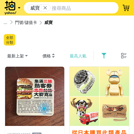
威寶
登
門號/儲值卡
威寶
全部
分類
最新上架
價格
最高人氣