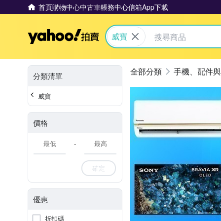
首頁
購物中心
中古車
帳務中心
信箱
App下載
Yahoo拍賣
威寶
手機、配件與
分類清單
威寶
價格
-
確定
優惠
折扣碼