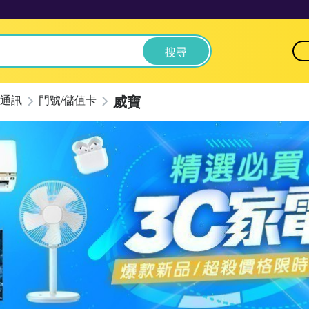
搜尋
威寶
通訊
門號/儲值卡