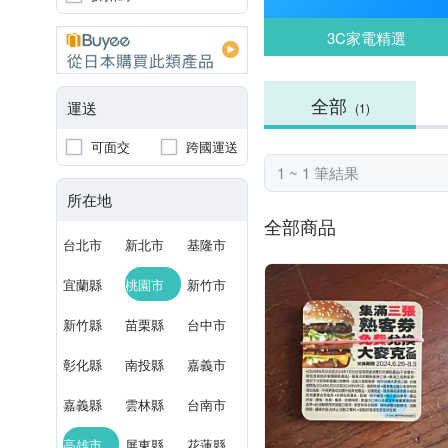
3C家電精選
全部
運送
(1)
可面交
跨國運送
1 ~ 1 筆結果
所在地
全部商品
台北市
新北市
基隆市
宜蘭縣
桃園市
新竹市
新竹縣
苗栗縣
台中市
彰化縣
南投縣
嘉義市
嘉義縣
雲林縣
台南市
高雄市
屏東縣
花蓮縣