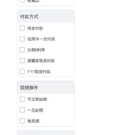
收藏品
付款方式
現金付款
信用卡一次付清
分期0利率
萊爾富取貨付款
7-11取貨付款
競標條件
可立即結標
一元起標
無底價