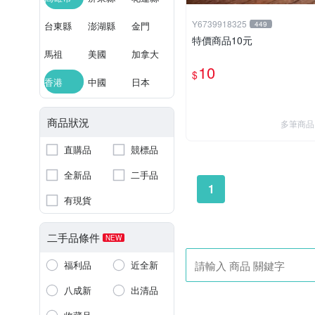
Y6739918325
台東縣
澎湖縣
金門
449
特價商品10元
馬祖
美國
加拿大
10
$
香港
中國
日本
商品狀況
多筆商品
直購品
競標品
全新品
二手品
1
有現貨
二手品條件
NEW
福利品
近全新
八成新
出清品