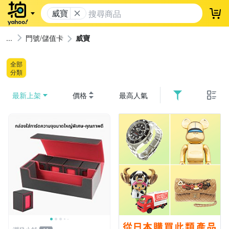
威寶
登
門號/儲值卡
威寶
全部
分類
最新上架
價格
最高人氣