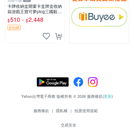
潤發小舖
11
卡牌收納盒開窗卡盒牌盒收納
箱游戲王寶可夢ptcg三國殺海
賊王dtcg
510 -
2,448
$
$
折扣碼
Yahoo台灣電子商務 版權所有 © 2026 服務條款(
更新
)
服務條款
|
隱私權
|
拍賣使用規範
交易安全