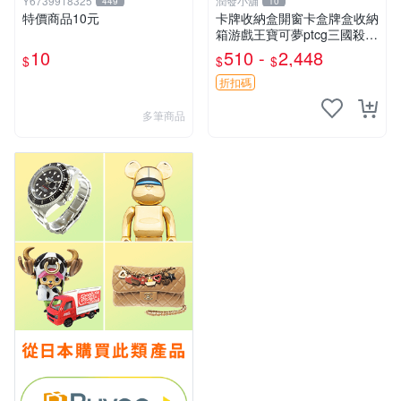
Y6739918325
潤發小舖
449
10
特價商品10元
卡牌收納盒開窗卡盒牌盒收納
箱游戲王寶可夢ptcg三國殺海
賊王dtcg
10
510 -
2,448
$
$
$
折扣碼
多筆商品