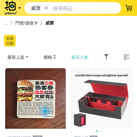
威寶
登
門號/儲值卡
威寶
全部
分類
最新上架
價格
最高人氣