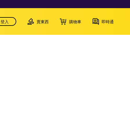
登入
賣東西
購物車
即時通