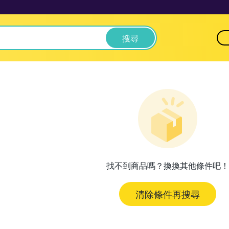
搜尋
找不到商品嗎？換換其他條件吧！
清除條件再搜尋