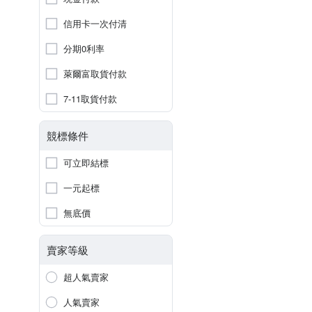
信用卡一次付清
分期0利率
萊爾富取貨付款
7-11取貨付款
競標條件
可立即結標
一元起標
無底價
賣家等級
超人氣賣家
人氣賣家