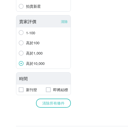
拍賣新星
賣家評價
清除
1-100
高於100
高於1,000
高於10,000
時間
新刊登
即將結標
清除所有條件