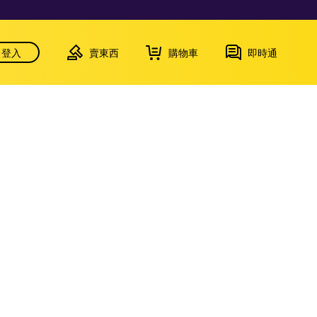
登入
賣東西
購物車
即時通