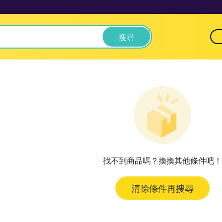
搜尋
找不到商品嗎？換換其他條件吧！
清除條件再搜尋