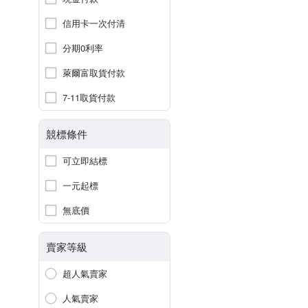
信用卡一次付清
分期0利率
萊爾富取貨付款
7-11取貨付款
競標條件
可立即結標
一元起標
無底價
賣家等級
超人氣賣家
人氣賣家