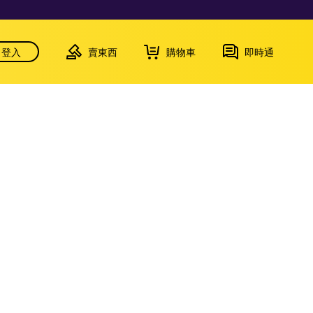
登入
賣東西
購物車
即時通