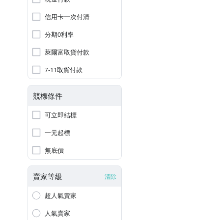
信用卡一次付清
分期0利率
萊爾富取貨付款
7-11取貨付款
競標條件
可立即結標
一元起標
無底價
賣家等級
清除
超人氣賣家
人氣賣家