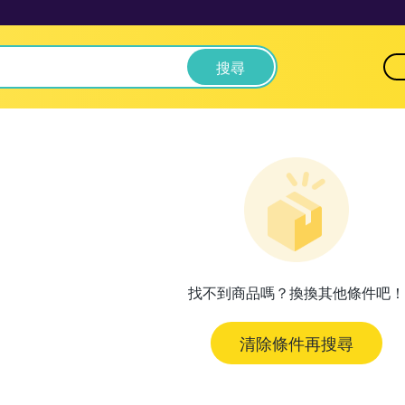
搜尋
找不到商品嗎？換換其他條件吧！
清除條件再搜尋