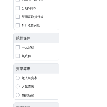
分期0利率
萊爾富取貨付款
7-11取貨付款
競標條件
一元起標
無底價
賣家等級
超人氣賣家
人氣賣家
拍賣新星