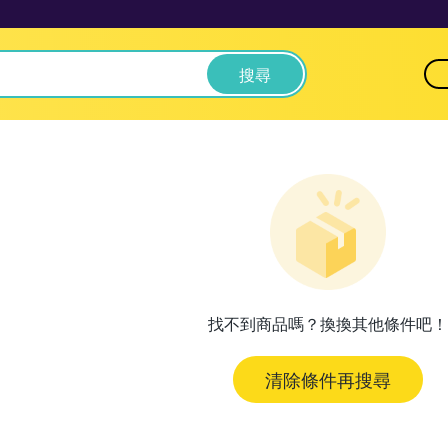
搜尋
找不到商品嗎？換換其他條件吧！
清除條件再搜尋