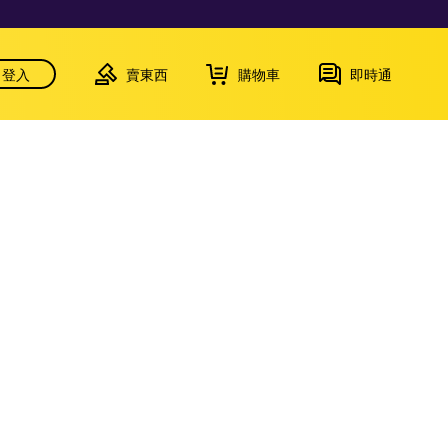
登入
賣東西
購物車
即時通