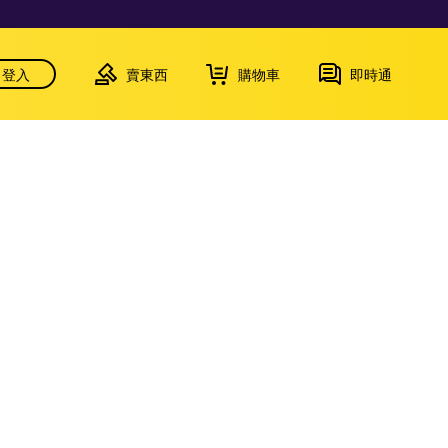
登入
賣東西
購物車
即時通