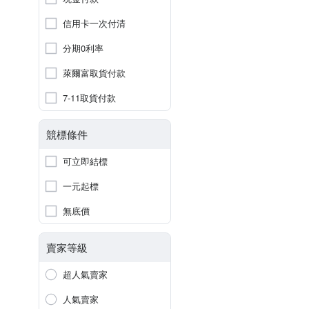
信用卡一次付清
分期0利率
萊爾富取貨付款
7-11取貨付款
競標條件
可立即結標
一元起標
無底價
賣家等級
超人氣賣家
人氣賣家