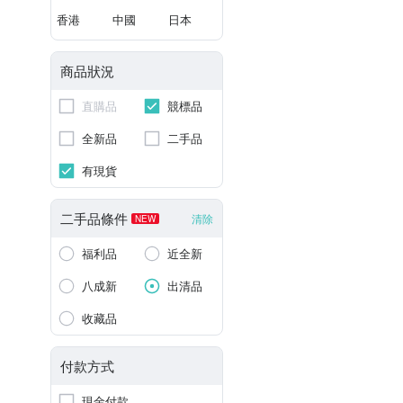
香港
中國
日本
商品狀況
直購品
競標品
全新品
二手品
有現貨
二手品條件
清除
NEW
福利品
近全新
八成新
出清品
收藏品
付款方式
現金付款