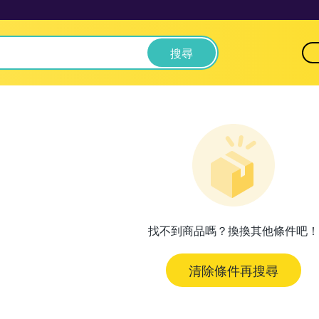
搜尋
找不到商品嗎？換換其他條件吧！
清除條件再搜尋