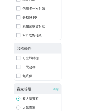
信用卡一次付清
分期0利率
萊爾富取貨付款
7-11取貨付款
競標條件
可立即結標
一元起標
無底價
賣家等級
清除
超人氣賣家
人氣賣家