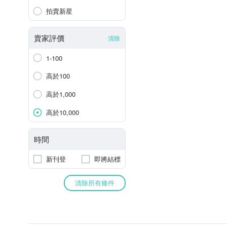
拍賣新星
賣家評價
清除
1-100
高於100
高於1,000
高於10,000
時間
新刊登
即將結標
清除所有條件