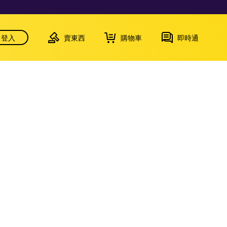
登入
賣東西
購物車
即時通