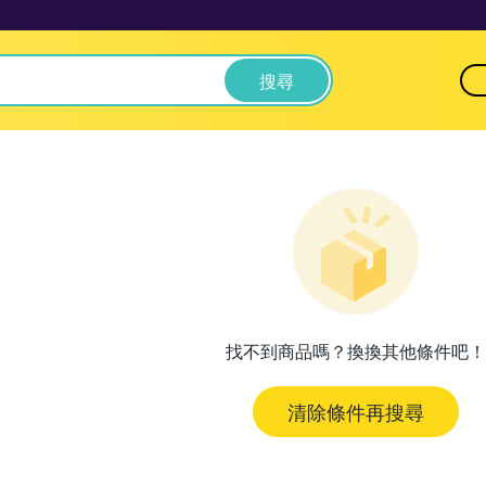
搜尋
找不到商品嗎？換換其他條件吧！
清除條件再搜尋