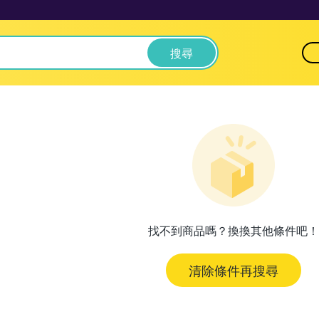
搜尋
找不到商品嗎？換換其他條件吧！
清除條件再搜尋