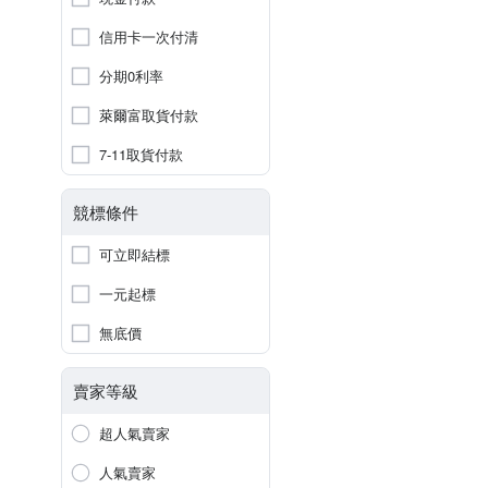
信用卡一次付清
分期0利率
萊爾富取貨付款
7-11取貨付款
競標條件
可立即結標
一元起標
無底價
賣家等級
超人氣賣家
人氣賣家