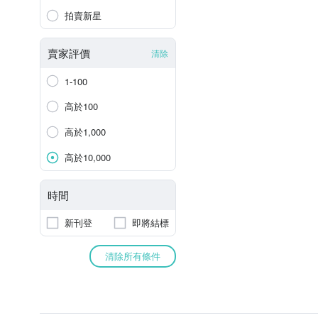
拍賣新星
賣家評價
清除
1-100
高於100
高於1,000
高於10,000
時間
新刊登
即將結標
清除所有條件