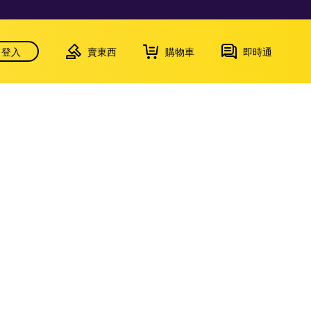
登入
賣東西
購物車
即時通