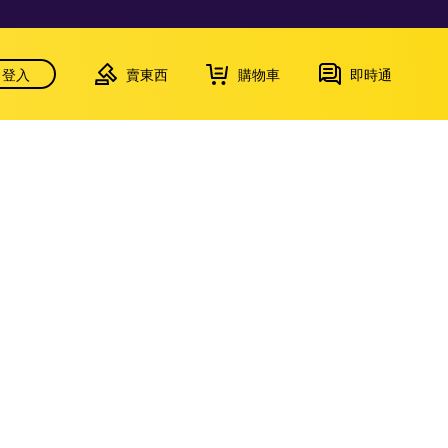
登入
賣東西
購物車
即時通