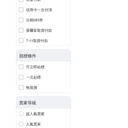
信用卡一次付清
分期0利率
萊爾富取貨付款
7-11取貨付款
競標條件
可立即結標
一元起標
無底價
賣家等級
超人氣賣家
人氣賣家