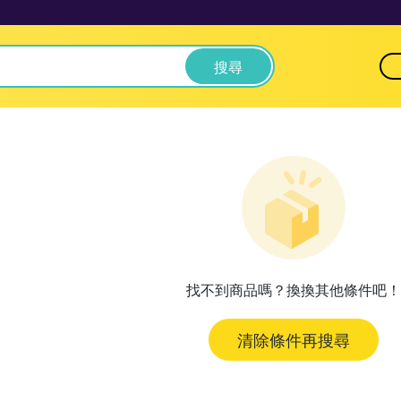
搜尋
找不到商品嗎？換換其他條件吧！
清除條件再搜尋