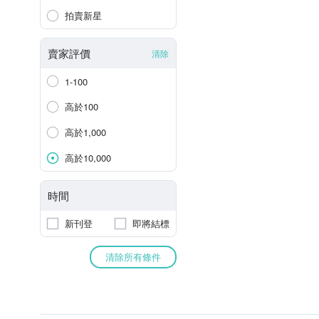
拍賣新星
賣家評價
清除
1-100
高於100
高於1,000
高於10,000
時間
新刊登
即將結標
清除所有條件