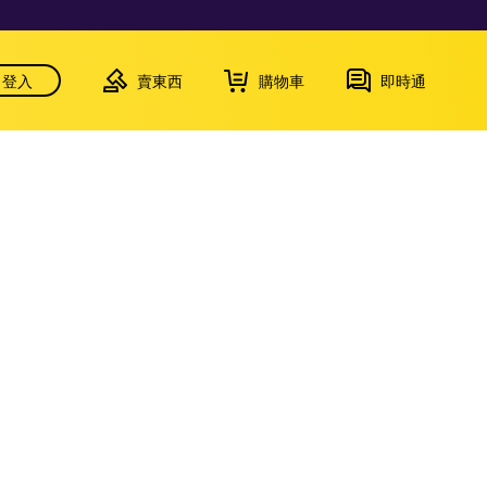
登入
賣東西
購物車
即時通