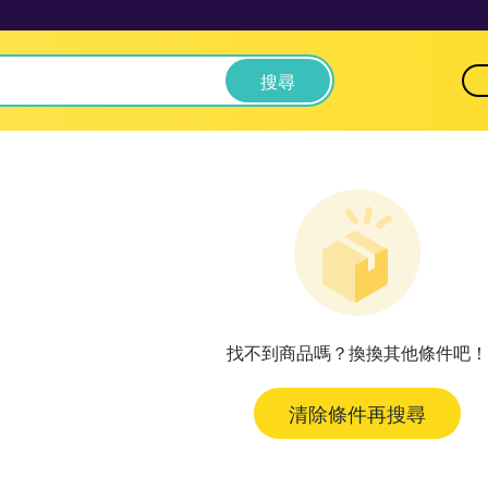
搜尋
找不到商品嗎？換換其他條件吧！
清除條件再搜尋