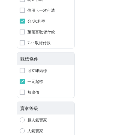
信用卡一次付清
分期0利率
萊爾富取貨付款
7-11取貨付款
競標條件
可立即結標
一元起標
無底價
賣家等級
超人氣賣家
人氣賣家