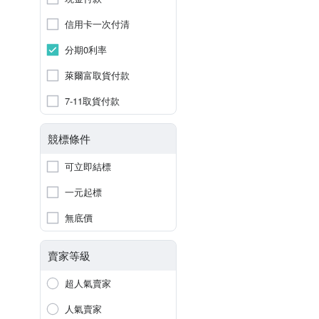
信用卡一次付清
分期0利率
萊爾富取貨付款
7-11取貨付款
競標條件
可立即結標
一元起標
無底價
賣家等級
超人氣賣家
人氣賣家