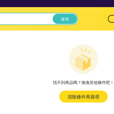
搜尋
找不到商品嗎？換換其他條件吧！
清除條件再搜尋