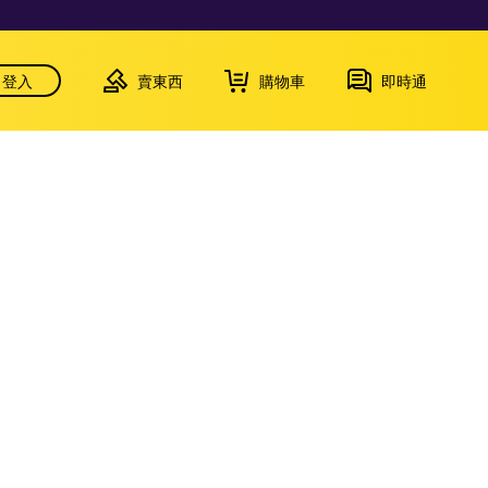
登入
賣東西
購物車
即時通