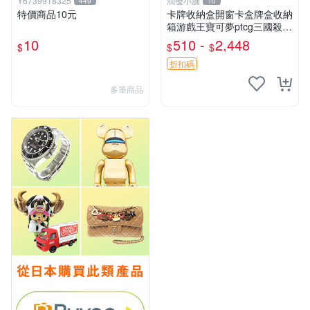
Y6739918325
潤發小舖
449
10
特價商品10元
卡牌收納盒開窗卡盒牌盒收納
箱游戲王寶可夢ptcg三國殺海
賊王dtcg
10
510 -
2,448
$
$
$
折扣碼
多筆商品