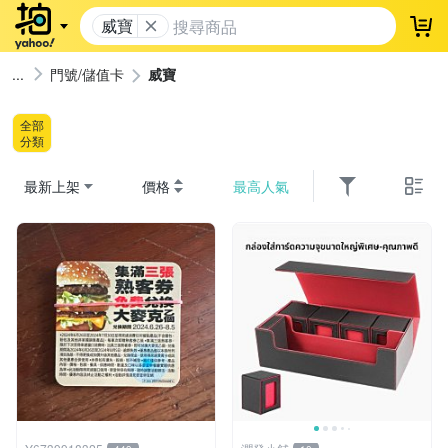
威寶
登
門號/儲值卡
威寶
全部
分類
最新上架
價格
最高人氣