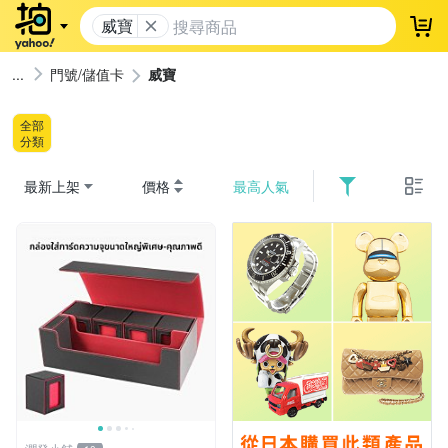
威寶
登
門號/儲值卡
威寶
全部
分類
最新上架
價格
最高人氣