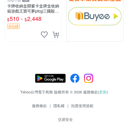
潤發小舖
10
卡牌收納盒開窗卡盒牌盒收納
箱游戲王寶可夢ptcg三國殺海
賊王dtcg
510 -
2,448
$
$
折扣碼
Yahoo台灣電子商務 版權所有 © 2026 服務條款(
更新
)
服務條款
|
隱私權
|
拍賣使用規範
交易安全