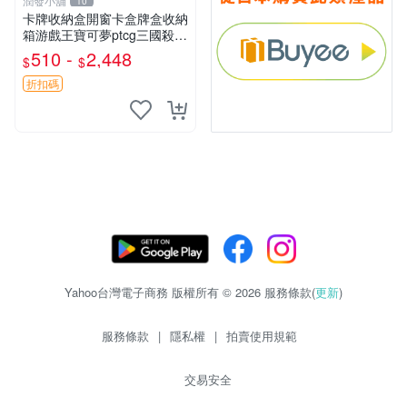
潤發小舖
10
卡牌收納盒開窗卡盒牌盒收納
箱游戲王寶可夢ptcg三國殺海
賊王dtcg
510 -
2,448
$
$
折扣碼
Yahoo台灣電子商務 版權所有 © 2026 服務條款(
更新
)
服務條款
|
隱私權
|
拍賣使用規範
交易安全