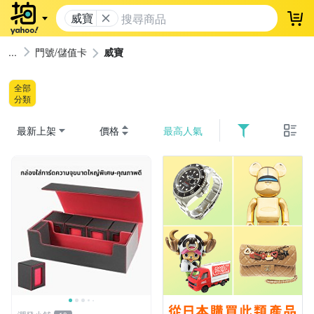
威寶
登
門號/儲值卡
威寶
全部
分類
最新上架
價格
最高人氣