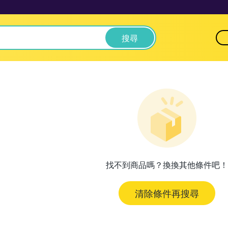
搜尋
找不到商品嗎？換換其他條件吧！
清除條件再搜尋