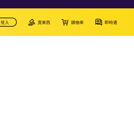
登入
賣東西
購物車
即時通