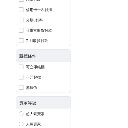
信用卡一次付清
分期0利率
萊爾富取貨付款
7-11取貨付款
競標條件
可立即結標
一元起標
無底價
賣家等級
超人氣賣家
人氣賣家