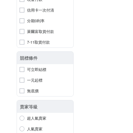
信用卡一次付清
分期0利率
萊爾富取貨付款
7-11取貨付款
競標條件
可立即結標
一元起標
無底價
賣家等級
超人氣賣家
人氣賣家