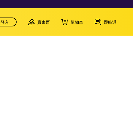
登入
賣東西
購物車
即時通