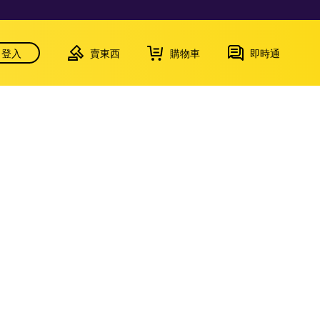
登入
賣東西
購物車
即時通