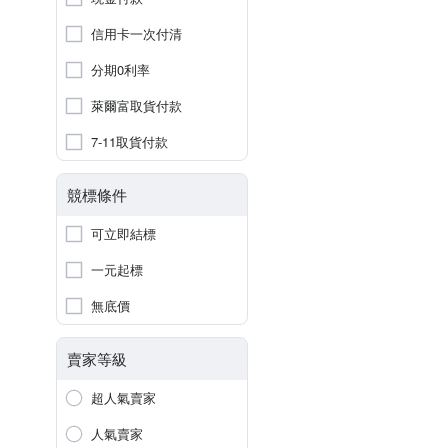
信用卡一次付清
分期0利率
萊爾富取貨付款
7-11取貨付款
競標條件
可立即結標
一元起標
無底價
賣家等級
超人氣賣家
人氣賣家