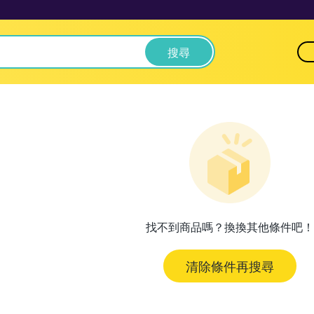
搜尋
找不到商品嗎？換換其他條件吧！
清除條件再搜尋