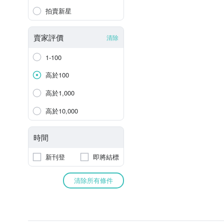
拍賣新星
賣家評價
清除
1-100
高於100
高於1,000
高於10,000
時間
新刊登
即將結標
清除所有條件