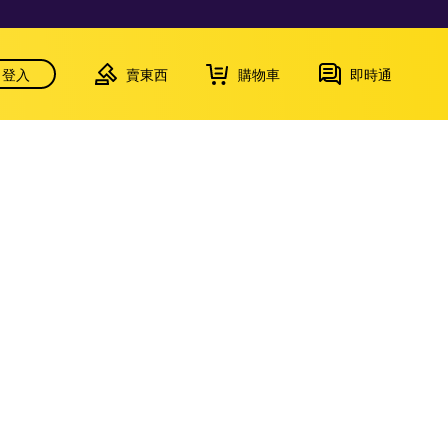
登入
賣東西
購物車
即時通