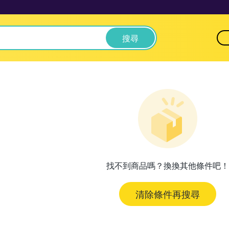
搜尋
找不到商品嗎？換換其他條件吧！
清除條件再搜尋