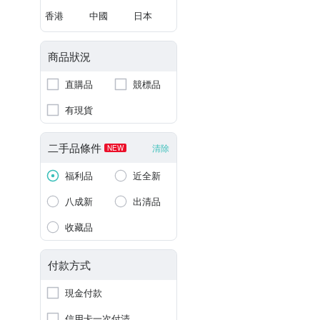
香港
中國
日本
商品狀況
直購品
競標品
有現貨
二手品條件
清除
NEW
福利品
近全新
八成新
出清品
收藏品
付款方式
現金付款
信用卡一次付清