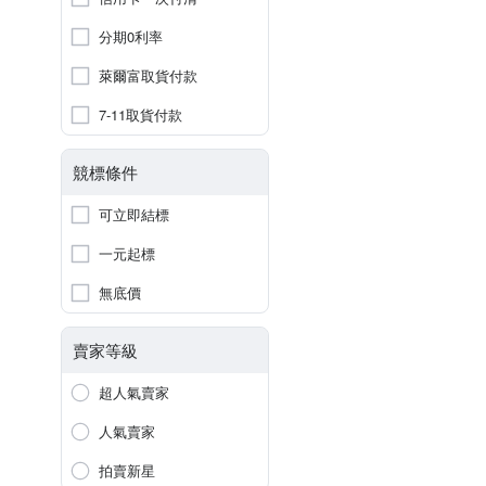
分期0利率
萊爾富取貨付款
7-11取貨付款
競標條件
可立即結標
一元起標
無底價
賣家等級
超人氣賣家
人氣賣家
拍賣新星