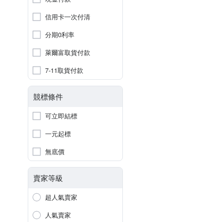
信用卡一次付清
分期0利率
萊爾富取貨付款
7-11取貨付款
競標條件
可立即結標
一元起標
無底價
賣家等級
超人氣賣家
人氣賣家