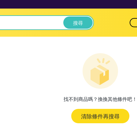
搜尋
找不到商品嗎？換換其他條件吧！
清除條件再搜尋