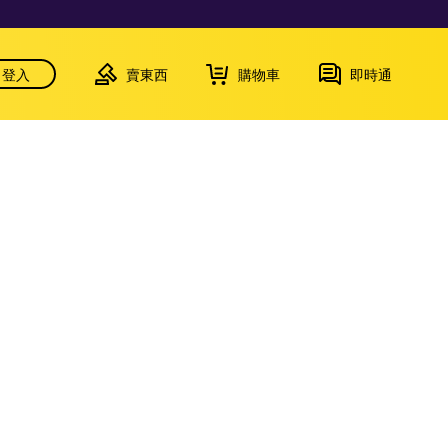
登入
賣東西
購物車
即時通