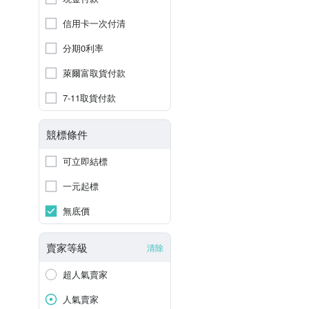
信用卡一次付清
分期0利率
萊爾富取貨付款
7-11取貨付款
競標條件
可立即結標
一元起標
無底價
賣家等級
清除
超人氣賣家
人氣賣家