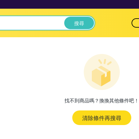
搜尋
找不到商品嗎？換換其他條件吧！
清除條件再搜尋