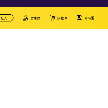
登入
賣東西
購物車
即時通