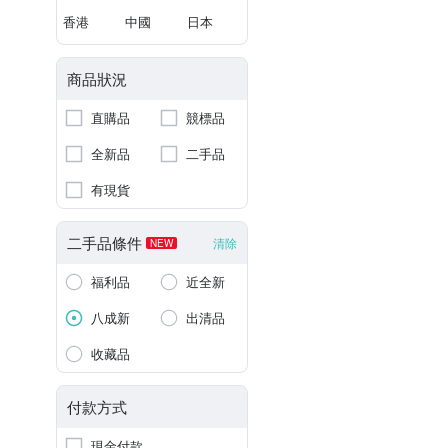
香港
中國
日本
商品狀況
直購品
競標品
全新品
二手品
有現貨
二手品條件
清除
NEW
福利品
近全新
八成新
出清品
收藏品
付款方式
現金付款