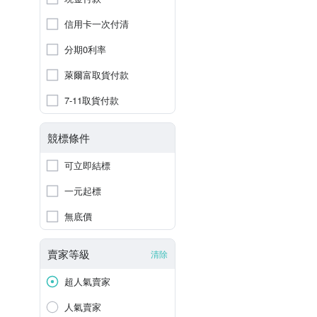
信用卡一次付清
分期0利率
萊爾富取貨付款
7-11取貨付款
競標條件
可立即結標
一元起標
無底價
賣家等級
清除
超人氣賣家
人氣賣家