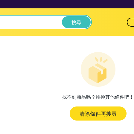
搜尋
找不到商品嗎？換換其他條件吧！
清除條件再搜尋