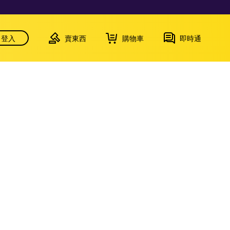
登入
賣東西
購物車
即時通