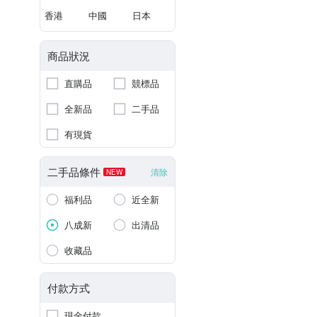
香港
中國
日本
商品狀況
直購品
競標品
全新品
二手品
有現貨
二手品條件
清除
NEW
福利品
近全新
八成新
出清品
收藏品
付款方式
現金付款