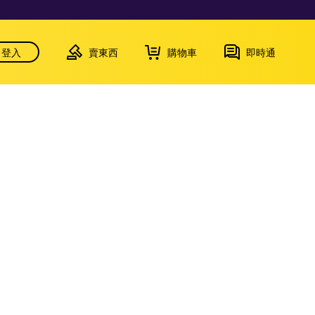
登入
賣東西
購物車
即時通