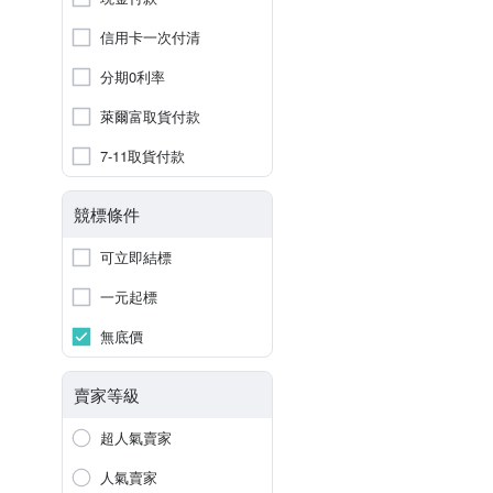
信用卡一次付清
分期0利率
萊爾富取貨付款
7-11取貨付款
競標條件
可立即結標
一元起標
無底價
賣家等級
超人氣賣家
人氣賣家