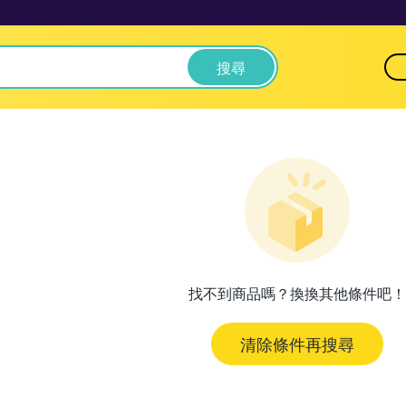
搜尋
找不到商品嗎？換換其他條件吧！
清除條件再搜尋