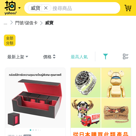
威寶
登
門號/儲值卡
威寶
全部
分類
最新上架
價格
最高人氣