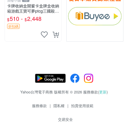
潤發小舖
10
卡牌收納盒開窗卡盒牌盒收納
箱游戲王寶可夢ptcg三國殺海
賊王dtcg
510 -
2,448
$
$
折扣碼
Yahoo台灣電子商務 版權所有 © 2026 服務條款(
更新
)
服務條款
|
隱私權
|
拍賣使用規範
交易安全