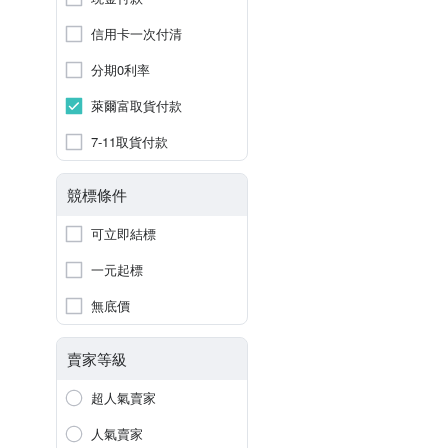
信用卡一次付清
分期0利率
萊爾富取貨付款
7-11取貨付款
競標條件
可立即結標
一元起標
無底價
賣家等級
超人氣賣家
人氣賣家