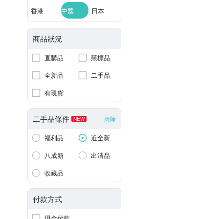
香港
中國
日本
商品狀況
直購品
競標品
全新品
二手品
有現貨
二手品條件
清除
NEW
福利品
近全新
八成新
出清品
收藏品
付款方式
現金付款