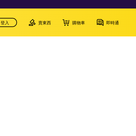
登入
賣東西
購物車
即時通