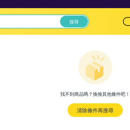
搜尋
找不到商品嗎？換換其他條件吧！
清除條件再搜尋