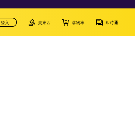
登入
賣東西
購物車
即時通