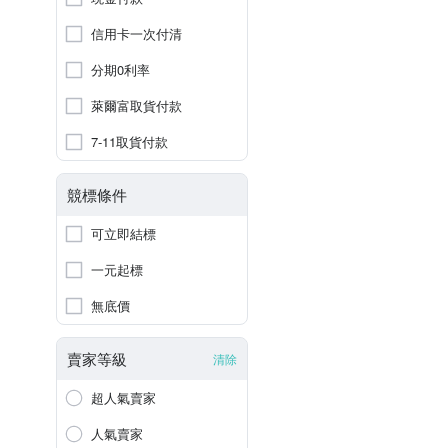
信用卡一次付清
分期0利率
萊爾富取貨付款
7-11取貨付款
競標條件
可立即結標
一元起標
無底價
賣家等級
清除
超人氣賣家
人氣賣家