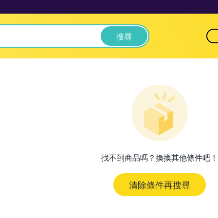
搜尋
找不到商品嗎？換換其他條件吧！
清除條件再搜尋