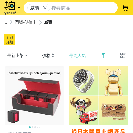
威寶
登
門號/儲值卡
威寶
全部
分類
最新上架
價格
最高人氣