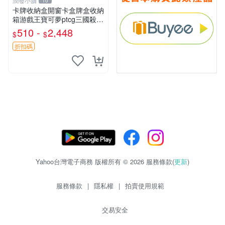
潤發小舖
10
卡牌收納盒開窗卡盒牌盒收納
箱游戲王寶可夢ptcg三國殺海
賊王dtcg
510 -
2,448
$
$
折扣碼
Yahoo台灣電子商務 版權所有 © 2026 服務條款(
更新
)
服務條款
|
隱私權
|
拍賣使用規範
交易安全