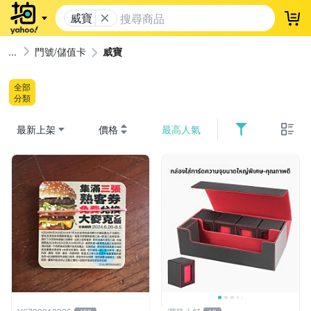
威寶
登
門號/儲值卡
威寶
全部
分類
最新上架
價格
最高人氣