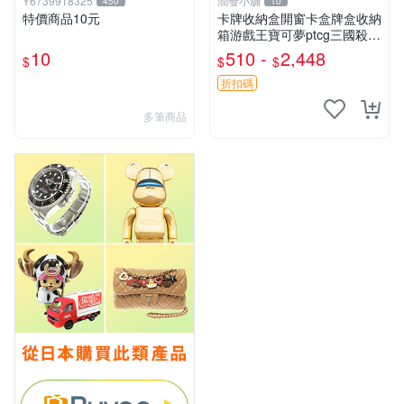
Y6739918325
潤發小舖
450
10
特價商品10元
卡牌收納盒開窗卡盒牌盒收納
箱游戲王寶可夢ptcg三國殺海
賊王dtcg
10
510 -
2,448
$
$
$
折扣碼
多筆商品