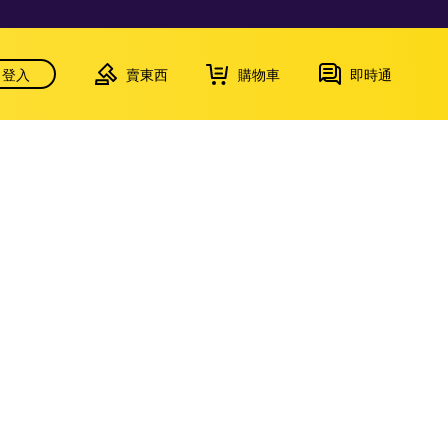
登入
賣東西
購物車
即時通