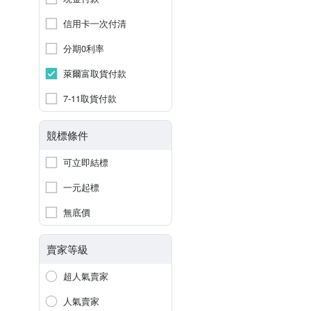
信用卡一次付清
分期0利率
萊爾富取貨付款
7-11取貨付款
競標條件
可立即結標
一元起標
無底價
賣家等級
超人氣賣家
人氣賣家