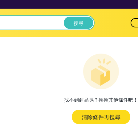
搜尋
找不到商品嗎？換換其他條件吧！
清除條件再搜尋