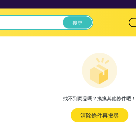
搜尋
找不到商品嗎？換換其他條件吧！
清除條件再搜尋