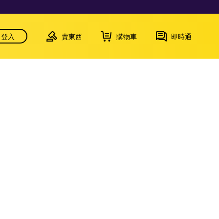
登入
賣東西
購物車
即時通