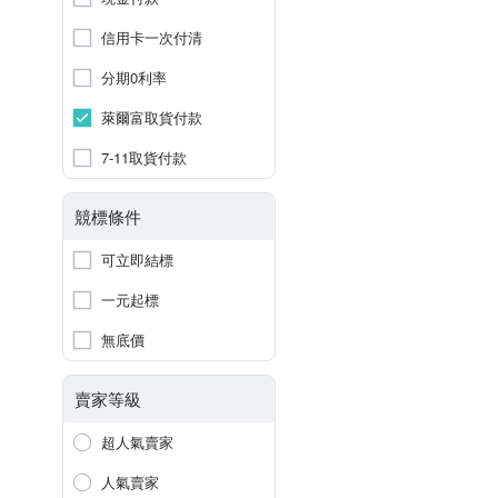
信用卡一次付清
分期0利率
萊爾富取貨付款
7-11取貨付款
競標條件
可立即結標
一元起標
無底價
賣家等級
超人氣賣家
人氣賣家