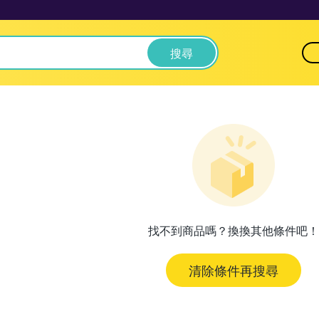
搜尋
找不到商品嗎？換換其他條件吧！
清除條件再搜尋