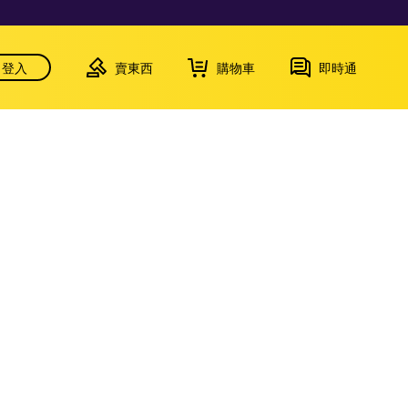
登入
賣東西
購物車
即時通