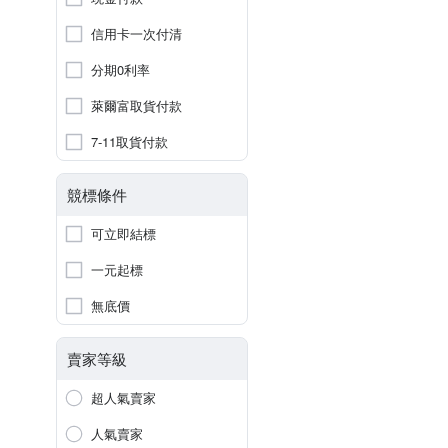
信用卡一次付清
分期0利率
萊爾富取貨付款
7-11取貨付款
競標條件
可立即結標
一元起標
無底價
賣家等級
超人氣賣家
人氣賣家