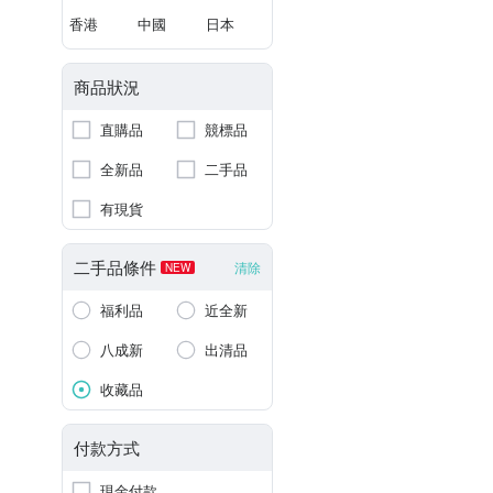
香港
中國
日本
商品狀況
直購品
競標品
全新品
二手品
有現貨
二手品條件
清除
NEW
福利品
近全新
八成新
出清品
收藏品
付款方式
現金付款