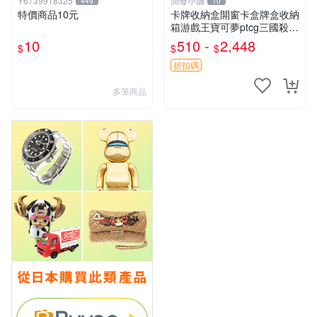
Y6739918325
潤發小舖
449
10
特價商品10元
卡牌收納盒開窗卡盒牌盒收納
箱游戲王寶可夢ptcg三國殺海
賊王dtcg
10
510 -
2,448
$
$
$
折扣碼
多筆商品