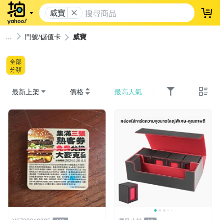
威寶
登
門號/儲值卡
威寶
全部
分類
最新上架
價格
最高人氣