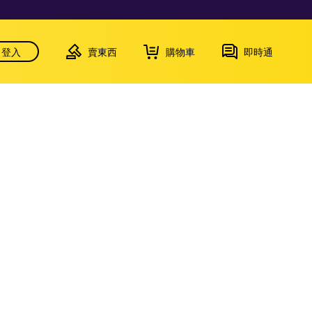
登入
賣東西
購物車
即時通