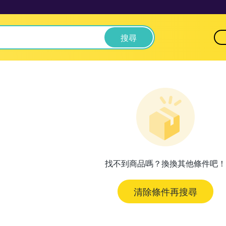
搜尋
找不到商品嗎？換換其他條件吧！
清除條件再搜尋