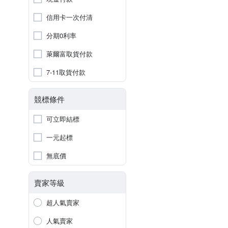
信用卡一次付清
分期0利率
萊爾富取貨付款
7-11取貨付款
競標條件
可立即結標
一元起標
無底價
賣家等級
超人氣賣家
人氣賣家