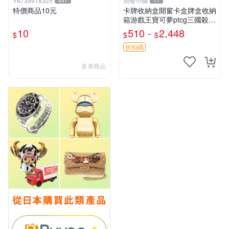
Y6739918325
潤發小舖
451
11
特價商品10元
卡牌收納盒開窗卡盒牌盒收納
箱游戲王寶可夢ptcg三國殺海
賊王dtcg
10
510 -
2,448
$
$
$
折扣碼
多筆商品