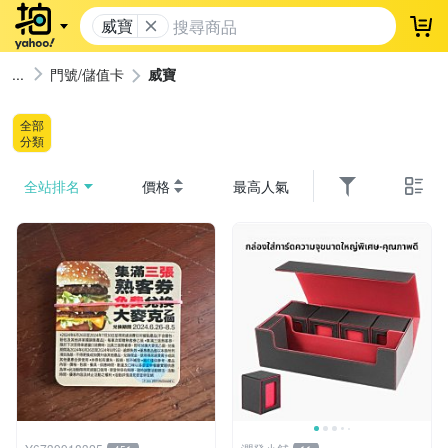
威寶
登
門號/儲值卡
威寶
全部
分類
全站排名
價格
最高人氣