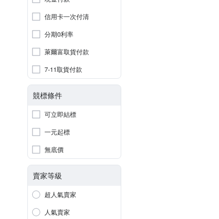
信用卡一次付清
分期0利率
萊爾富取貨付款
7-11取貨付款
競標條件
可立即結標
一元起標
無底價
賣家等級
超人氣賣家
人氣賣家