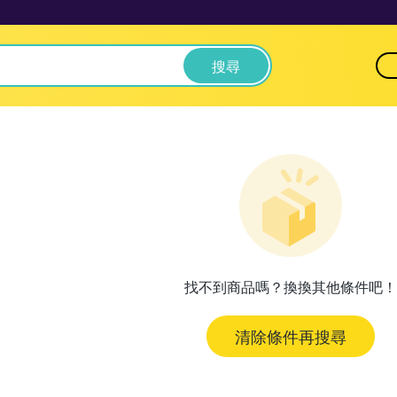
搜尋
找不到商品嗎？換換其他條件吧！
清除條件再搜尋