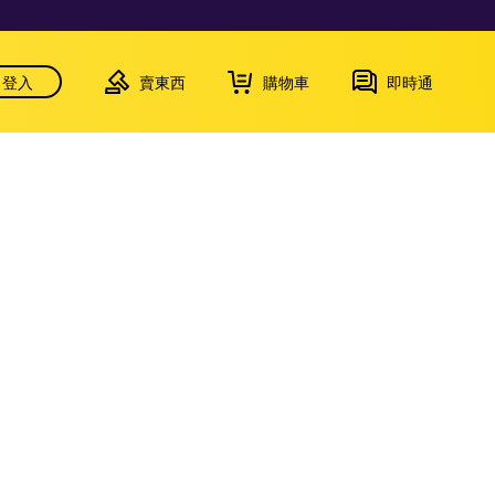
登入
賣東西
購物車
即時通