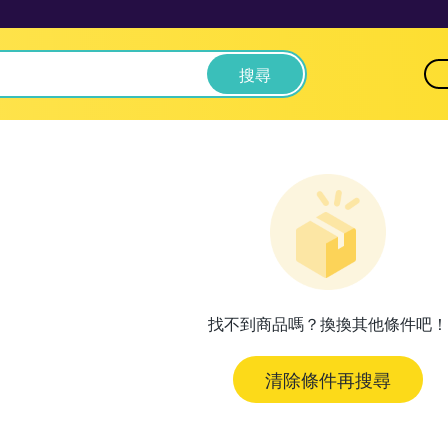
搜尋
找不到商品嗎？換換其他條件吧！
清除條件再搜尋