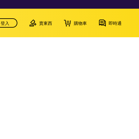
登入
賣東西
購物車
即時通