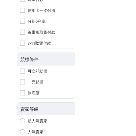
信用卡一次付清
分期0利率
萊爾富取貨付款
7-11取貨付款
競標條件
可立即結標
一元起標
無底價
賣家等級
超人氣賣家
人氣賣家