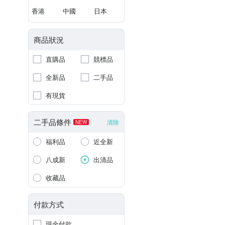
香港
中國
日本
商品狀況
直購品
競標品
全新品
二手品
有現貨
二手品條件
清除
NEW
福利品
近全新
八成新
出清品
收藏品
付款方式
現金付款